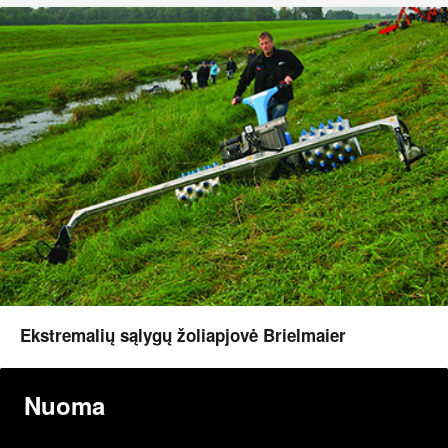
Ekstremalių sąlygų žoliapjovė Brielmaier
Nuoma