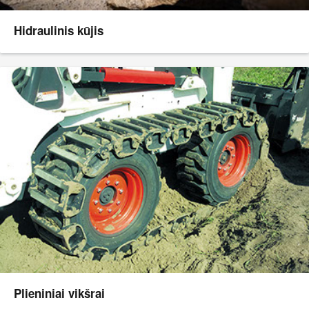
Hidraulinis kūjis
Plieniniai vikšrai