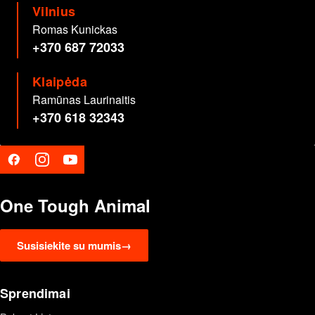
Vilnius
Romas
Kunickas
+370 687 72033
Klaipėda
Ramūnas
Laurinaitis
+370 618 32343
One Tough Animal
Susisiekite su mumis
→
Sprendimai