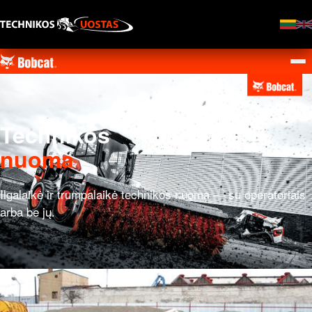
Technikos
nuoma
Ilgalaikė ir trumpalaikė technikos nuoma — su operatoriais
arba be jų.