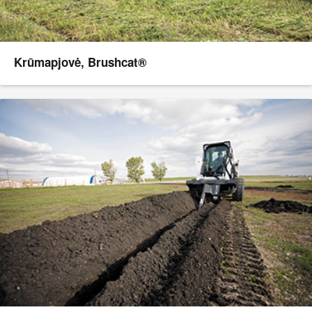
Krūmapjovė, Brushcat®